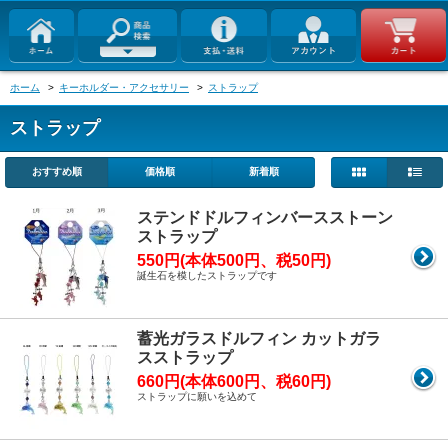
ホーム
>
キーホルダー・アクセサリー
>
ストラップ
ストラップ
おすすめ順
価格順
新着順
ステンドドルフィンバースストーン
ストラップ
550円(本体500円、税50円)
誕生石を模したストラップです
蓄光ガラスドルフィン カットガラ
スストラップ
660円(本体600円、税60円)
ストラップに願いを込めて