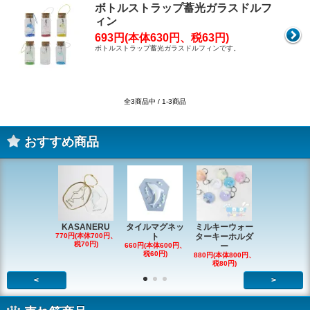
ボトルストラップ蓄光ガラスドルフ
ィン
693円(本体630円、税63円)
ボトルストラップ蓄光ガラスドルフィンです。
全3商品中 / 1-3商品
おすすめ商品
KASANERU
タイルマグネッ
ミルキーウォー
アニマルク
770円(本体700円、
ト
ターキーホルダ
ーチャー
税70円)
660円(本体600円、
ー
726円(本体66
税60円)
税66円)
880円(本体800円、
税80円)
<
>