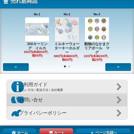
売れ筋商品
No.1
No.2
No.3
No.4
366キーリン
ミルキーウォー
動物のなかまク
アニマルク
グ イルカ
ターキーホルダ
リアボール マ
ーチャー
660円(本体600円、
ー
グ
726円(本体66
税60円)
税66円)
880円(本体800円、
220円(本体200円、
税80円)
税20円)
<
>
ご利用ガイド
支払い方法 / 配送方法 / 会社概要
お問い合せ
プライバシーポリシー
ホーム
カート
ページ先頭へ