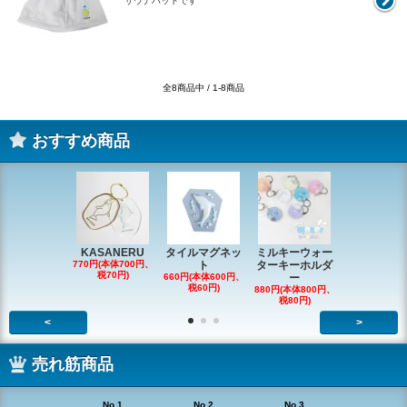
サウナハットです
全8商品中 / 1-8商品
おすすめ商品
KASANERU
タイルマグネッ
ミルキーウォー
アニマルク
770円(本体700円、
ト
ターキーホルダ
ーチャー
税70円)
660円(本体600円、
ー
726円(本体66
税60円)
税66円)
880円(本体800円、
税80円)
<
>
売れ筋商品
No.1
No.2
No.3
No.4