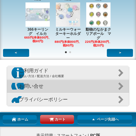
366キーリン
ミルキーウォー
動物のなかまク
アニマルク
グ イルカ
ターキーホルダ
リアボール マ
ーチャー
660円(本体600円、
ー
グ
726円(本体66
税60円)
税66円)
880円(本体800円、
220円(本体200円、
税80円)
税20円)
<
>
ご利用ガイド
支払い方法 / 配送方法 / 会社概要
お問い合せ
プライバシーポリシー
ホーム
カート
ページ先頭へ
表示切替 : スマートフォン |
PC版