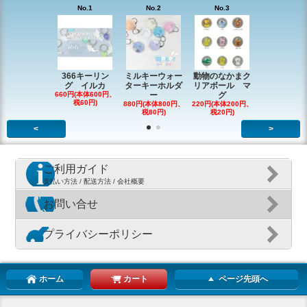
No.1
No.2
No.3
No.4
366キーリン
ミルキーウォー
動物のなかまク
アニマルク
グ イルカ
ターキーホルダ
リアボール マ
ーチャー
660円(本体600円、
ー
グ
726円(本体66
税60円)
税66円)
880円(本体800円、
220円(本体200円、
税80円)
税20円)
<
>
ご利用ガイド
支払い方法 / 配送方法 / 会社概要
お問い合せ
プライバシーポリシー
ホーム
カート
ページ先頭へ