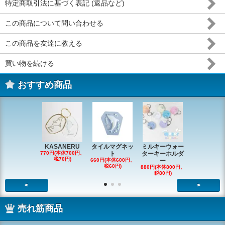
特定商取引法に基づく表記 (返品など)
この商品について問い合わせる
この商品を友達に教える
買い物を続ける
おすすめ商品
KASANERU
タイルマグネッ
ミルキーウォー
アニマルク
770円(本体700円、
ト
ターキーホルダ
ーチャー
税70円)
660円(本体600円、
ー
726円(本体66
税60円)
税66円)
880円(本体800円、
税80円)
<
>
売れ筋商品