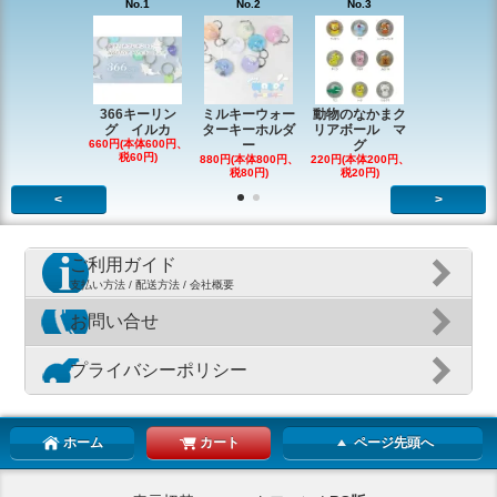
No.1
No.2
No.3
No.4
366キーリン
ミルキーウォー
動物のなかまク
アニマルク
グ イルカ
ターキーホルダ
リアボール マ
ーチャー
660円(本体600円、
ー
グ
726円(本体66
税60円)
税66円)
880円(本体800円、
220円(本体200円、
税80円)
税20円)
<
>
ご利用ガイド
支払い方法 / 配送方法 / 会社概要
お問い合せ
プライバシーポリシー
ホーム
カート
ページ先頭へ