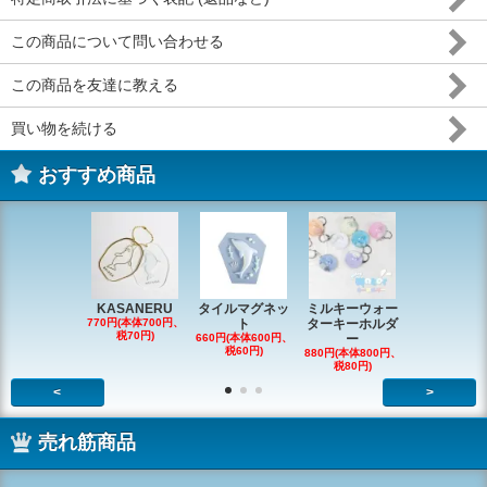
この商品について問い合わせる
この商品を友達に教える
買い物を続ける
おすすめ商品
KASANERU
タイルマグネッ
ミルキーウォー
アニマルク
770円(本体700円、
ト
ターキーホルダ
ーチャー
税70円)
660円(本体600円、
ー
726円(本体66
税60円)
税66円)
880円(本体800円、
税80円)
<
>
売れ筋商品