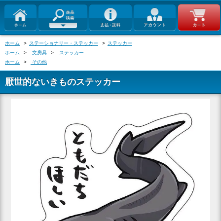
ホーム
>
ステーショナリー・ステッカー
>
ステッカー
ホーム
>
文房具
>
ステッカー
ホーム
>
その他
厭世的ないきものステッカー