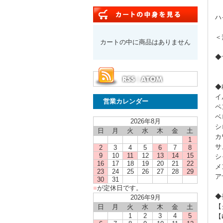
ハ
＜
カートの中に商品はありません
◆
パ
◆
イ
営業カレンダー
ペ
ベ
2026年8月
シ
日
月
火
水
木
金
土
カ
1
サ
2
3
4
5
6
7
8
9
10
11
12
13
14
15
シ
16
17
18
19
20
21
22
メ
23
24
25
26
27
28
29
ア
30
31
■
が定休日です。
◆
2026年9月
【
日
月
火
水
木
金
土
1
2
3
4
5
【