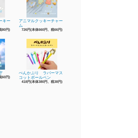
ーキー
アニマルクッキーチャー
ム
税80円)
726円(本体660円、税66円)
守
ぺんかぶり ラバーマス
税60円)
コットボールペン
418円(本体380円、税38円)