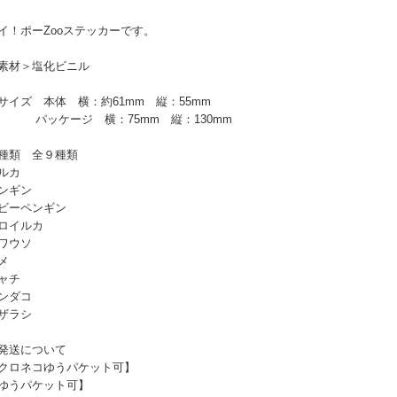
イ！ポーZooステッカーです。
素材＞塩化ビニル
サイズ 本体 横：約61mm 縦：55mm
ッケージ 横：75mm 縦：130mm
種類 全９種類
ルカ
ンギン
ビーペンギン
ロイルカ
ワウソ
メ
ャチ
ンダコ
ザラシ
発送について
クロネコゆうパケット可】
ゆうパケット可】