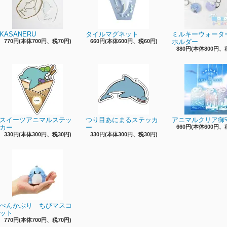
KASANERU
タイルマグネット
ミルキーウォータ
770円(本体700円、税70円)
660円(本体600円、税60円)
ホルダー
880円(本体800円、
スイーツアニマルステッ
つり目あにまるステッカ
アニマルクリア御
カー
ー
660円(本体600円、
330円(本体300円、税30円)
330円(本体300円、税30円)
ぺんかぶり ちびマスコ
ット
770円(本体700円、税70円)