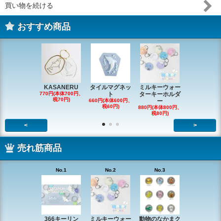
買い物を続ける
おすすめ商品
KASANERU
タイルマグネッ
ミルキーウォー
アニマルク
770円(本体700円、
ト
ターキーホルダ
ーチャー
税70円)
660円(本体600円、
ー
726円(本体66
税60円)
税66円)
880円(本体800円、
税80円)
<
>
売れ筋商品
No.1
No.2
No.3
No.4
366キーリン
ミルキーウォー
動物のなかまク
アニマルク